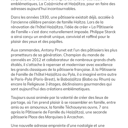
emblématiques, La Co(o)rniche et Ha(a)ïtza, pour en faire des
adresses aujourd’hui incontournables.
Dans les années 1930, une pâtisserie existait déjà, accolée à
l’ancienne célèbre pension de famille Haïtza. Lors de la
rénovation de l’hôtel Ha(a)ïtza, l’idée de créer « La Pâtisserie
de Famille » s’est donc naturellement imposée. Philippe Starck
a ainsi conçu un endroit unique, convivial et raffiné pour le
plaisir des yeux et des papilles.
Aux commandes, Antony Prunet est l’un des pâtissiers les plus
prometteurs de sa génération. Champion du monde de
cannelés en 2012 et collaborateur de nombreux grands chefs
étoilés, il s’attache à repenser et moderniser avec excellence
les grands classiques de la pâtisserie française. À la Pâtisserie
de Famille de l’hôtel Ha(a)ïtza au Pyla, il a imaginé entre autre
le Paris-Pyla (Paris-Brest), le Baba(a)ïtza (Baba au Rhum) ou
encore la Religieuse 3 étages, déclinaisons gourmandes qui
sont aujourd’hui des créations emblématiques.
Toujours aussi animée par la volonté de créer des lieux de
partage, où l’on prend plaisir à se rassembler en famille, entre
amis ou en amoureux, la famille Téchoueyres ouvre, 7 ans
après la Pâtisserie de Famille du Ha(a)ïtza), une seconde
pâtisserie Place des Marquises à Arcachon.
Une nouvelle adresse empreinte d’une nostalgie et une