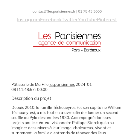
contact@lesparisiennes.fr | 01 75 43 3000
Instagram
Facebook
Twitter
YouTube
Pinterest
Pâtisserie de Ma Fille
lesparisiennes
2024-01-
09T11:48:57+00:00
Description du projet
Depuis 2010, la famille Téchoueyres, (et son capitaine William
Téchoueyres), a mis tout en œuvre afin de donner un second
souffle au Pyla des années 1930. Accompagné dans ses
projets par le créateur visionnaire Philippe Starck qui a su
imaginer des univers à leur image, chaleureux, vivant et
surprenant, la famille a entrepris de rénover des lieux