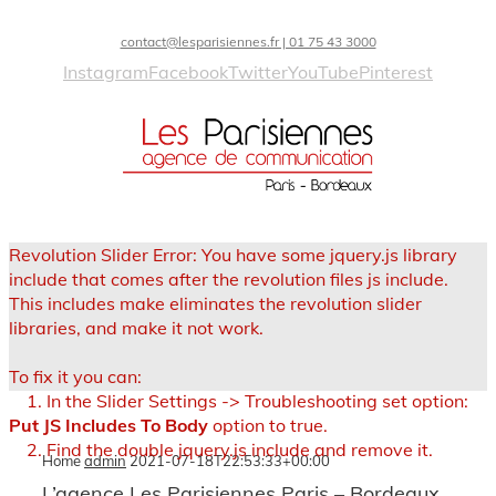
contact@lesparisiennes.fr | 01 75 43 3000
Instagram
Facebook
Twitter
YouTube
Pinterest
Revolution Slider Error: You have some jquery.js library
include that comes after the revolution files js include.
This includes make eliminates the revolution slider
libraries, and make it not work.
To fix it you can:
1. In the Slider Settings -> Troubleshooting set option:
Put JS Includes To Body
option to true.
2. Find the double jquery.js include and remove it.
Home
admin
2021-07-18T22:53:33+00:00
L’agence Les Parisiennes Paris – Bordeaux