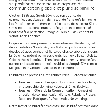
se positionne comme une agence de
communication globale et pluridisciplinaire.
C’est en 1995 que Sarah Lévy crée son
agence de
communication
, située en plein cœur de Paris, qu’elle nomme
Les Parisiennes en référence aux icônes du dessinateur Kiraz.
Ces silhouettes, dont l’humour, l’élégance et la modernité
incarnent à la perfection l’image du bureau, deviennent la
signature de l’agence.
L’agence dispose également d’une antenne à Bordeaux, fief
de sa fondatrice Sarah Lévy. Au fil du temps, l’agence a ainsi
développé avec bonheur et fierté de jolies collaborations dans
la région, comptant parmi ses clients, les merveilleux hôtels La
Co(o)rniche et Ha(a)ïtza, l’enseigne ultra-trendy Jane de Boy
ou encore les sublimes domaines viticoles Marquis D’Alesme à
Margaux et le Château Malescasse à Bordeaux.
Le bureau de presse Les Parisiennes Paris – Bordeaux réunit :
tous les univers :
Design, art, gastronomie, hôtellerie,
photographie, domaine viticole, cinéma, lifestyle…
tous les métiers de la Communication :
Conseil et
direction de communication digitale, Relations Presse,
Relations Publiques, Evénementiel, Networking.
Notre métier : assurer à nos clients une visibilité optimale dans