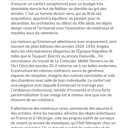
d’assurer un confort exceptionnel pour un budget très
abordable dans le but de fidéliser sa clientèle au gré des
années. C’est un homme de bon sens, qui au fil de ses
acquisitions, apprend à équilibrer sa passion pour la
décoration, les architectes du début du XXe siècle, les objets
design rares et l’artisanat avec l’association de matériaux et
meubles issus du commerce.
Les maisons qu’Emmanuel sélectionne avec engouement, sont
souvent de jolies bâtisses des années 1920-1930, érigées
dans les cités balnéaires élégantes de l’Époque Napoléon III,
telles que le Touquet, Biarritz ou encore Deauville… Fin
connaisseur du travail de Le Corbusier, Mallet Stevens ou de
l’Art Déco des années 20, il redonne vie à ces belles endormies.
Il restructure les volumes intérieurs, ouvre de généreux
espaces de réception, imagine des cuisines conviviales et crée
des chambres avec salle de bain individuelle. Le confort est
une exigence avec laquelle Emmanuel ne transige pas.
L’ambiance chaleureuse, teintée d’humanité et d’une forte
personnalisation à son image est le moteur sine qua non de
chacune de ses créations.
Il sélectionne des matériaux rares, commande des oeuvres à
des artistes, chine les meubles, déniche des objets éclectiques,
en France et à l’étranger, crée ses propres motifs de carreaux
de ciment ou encore de mosaïques, qu’il fait fabriquer chez un
artisan spécialisé. De ce travail si subtil de recherche et de