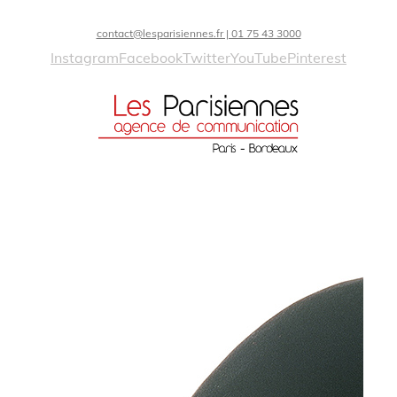
contact@lesparisiennes.fr | 01 75 43 3000
Instagram
Facebook
Twitter
YouTube
Pinterest