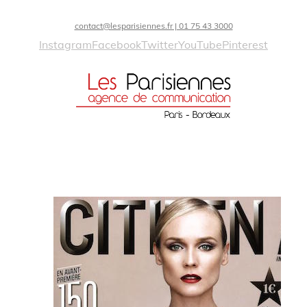
contact@lesparisiennes.fr | 01 75 43 3000
Instagram
Facebook
Twitter
YouTube
Pinterest