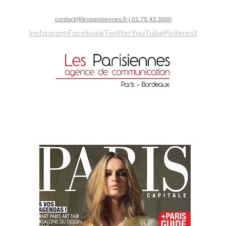
contact@lesparisiennes.fr | 01 75 43 3000
Instagram
Facebook
Twitter
YouTube
Pinterest