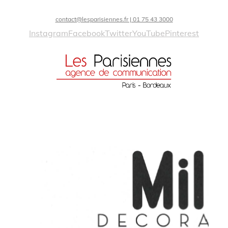
contact@lesparisiennes.fr | 01 75 43 3000
Instagram
Facebook
Twitter
YouTube
Pinterest