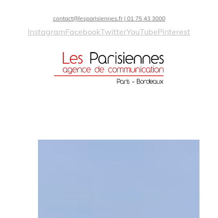
contact@lesparisiennes.fr | 01 75 43 3000
Instagram
Facebook
Twitter
YouTube
Pinterest