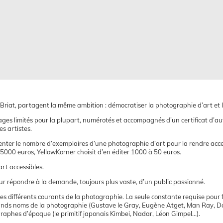
riat, partagent la même ambition : démocratiser la photographie d’art et la
ges limités pour la plupart, numérotés et accompagnés d’un certificat d’auth
es artistes.
menter le nombre d’exemplaires d’une photographie d’art pour la rendre acc
à 5000 euros, YellowKorner choisit d’en éditer 1000 à 50 euros.
rt accessibles.
r répondre à la demande, toujours plus vaste, d’un public passionné.
 différents courants de la photographie. La seule constante requise pour fi
s grands noms de la photographie (Gustave le Gray, Eugène Atget, Man Ray, 
aphes d’époque (le primitif japonais Kimbei, Nadar, Léon Gimpel…).