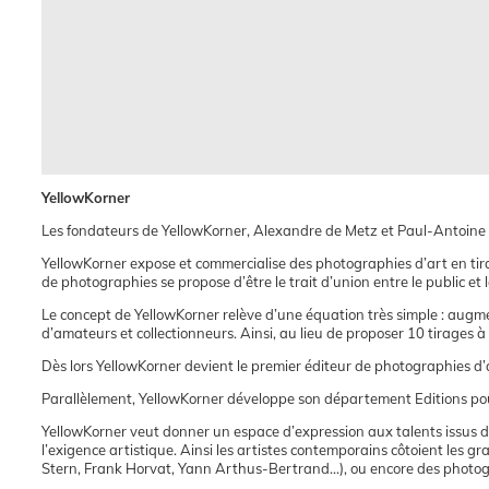
YellowKorner
Les fondateurs de YellowKorner, Alexandre de Metz et Paul-Antoine B
YellowKorner expose et commercialise des photographies d’art en tira
de photographies se propose d’être le trait d’union entre le public et l
Le concept de YellowKorner relève d’une équation très simple : aug
d’amateurs et collectionneurs. Ainsi, au lieu de proposer 10 tirages 
Dès lors YellowKorner devient le premier éditeur de photographies d’a
Parallèlement, YellowKorner développe son département Editions pou
YellowKorner veut donner un espace d’expression aux talents issus des
l’exigence artistique. Ainsi les artistes contemporains côtoient le
Stern, Frank Horvat, Yann Arthus-Bertrand…), ou encore des photogr