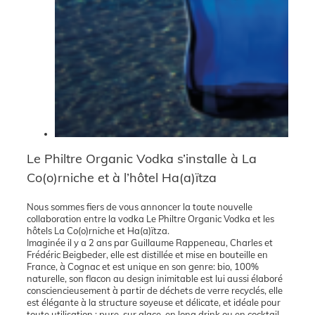
Le Philtre Organic Vodka s’installe à La
Co(o)rniche et à l’hôtel Ha(a)ïtza
Nous sommes fiers de vous annoncer la toute nouvelle
collaboration entre la vodka Le Philtre Organic Vodka et les
hôtels La Co(o)rniche et Ha(a)ïtza.
Imaginée il y a 2 ans par Guillaume Rappeneau, Charles et
Frédéric Beigbeder, elle est distillée et mise en bouteille en
France, à Cognac et est unique en son genre: bio, 100%
naturelle, son flacon au design inimitable est lui aussi élaboré
consciencieusement à partir de déchets de verre recyclés, elle
est élégante à la structure soyeuse et délicate, et idéale pour
toute utilisation : pure, sur glace, en long drink ou en cocktail.