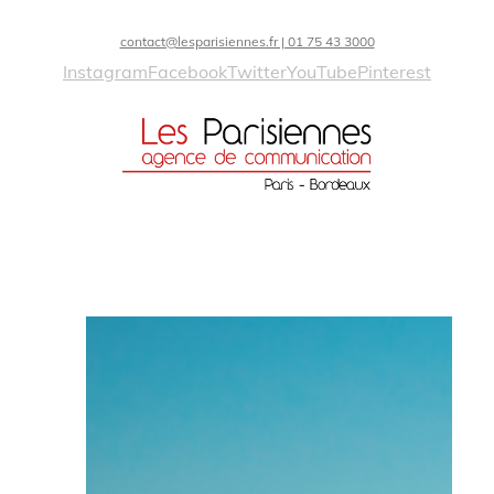
contact@lesparisiennes.fr | 01 75 43 3000
Instagram
Facebook
Twitter
YouTube
Pinterest