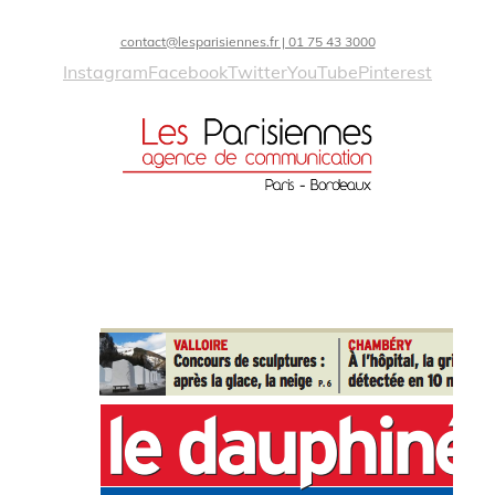
contact@lesparisiennes.fr | 01 75 43 3000
Instagram
Facebook
Twitter
YouTube
Pinterest