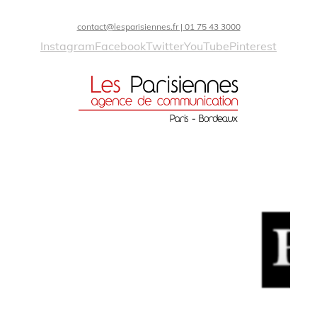
contact@lesparisiennes.fr | 01 75 43 3000
Instagram
Facebook
Twitter
YouTube
Pinterest