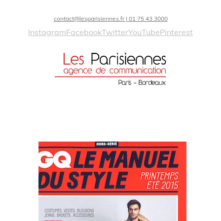
contact@lesparisiennes.fr | 01 75 43 3000
Instagram
Facebook
Twitter
YouTube
Pinterest