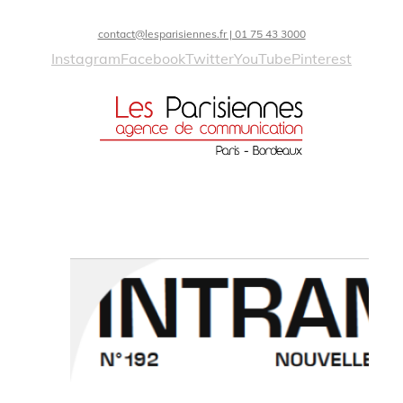
contact@lesparisiennes.fr | 01 75 43 3000
Instagram
Facebook
Twitter
YouTube
Pinterest