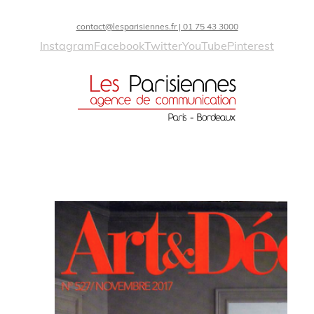
contact@lesparisiennes.fr | 01 75 43 3000
Instagram
Facebook
Twitter
YouTube
Pinterest