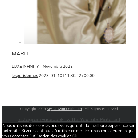
MARLI
LUXE INFINITY – Novembre 2022
lesparisiennes
2023-01-10T11:30:42+00:00
Copyright 2019
My Network Solution
| All Rights Reserved
Instagram
Facebook
Twitter
YouTube
Pinterest
Nous utilisons des cookies pour vous garantir la meilleure expérience sur
notre site. Si vous continuez à utiliser ce dernier, nous considérerons que
vous acceptez l'utilisation des cookies.
Ok