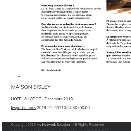
MAISON SISLEY
HOTEL & LODGE – Décembre 2019
lesparisiennes
2019-12-03T10:14:50+00:00
Copyright 2019
My Network Solution
| All Rights Reserved
Instagram
Facebook
Twitter
YouTube
Pinterest