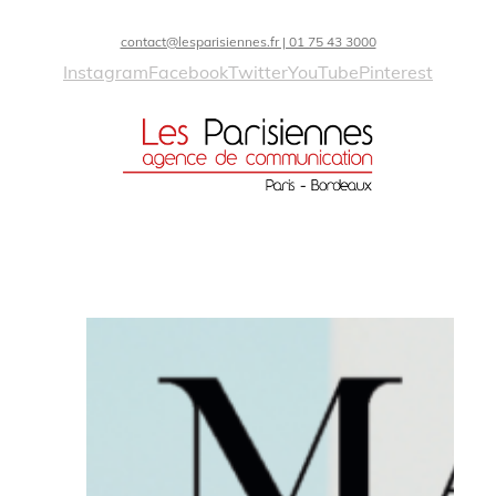
contact@lesparisiennes.fr | 01 75 43 3000
Instagram
Facebook
Twitter
YouTube
Pinterest