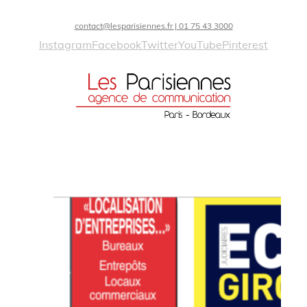
contact@lesparisiennes.fr | 01 75 43 3000
Instagram
Facebook
Twitter
YouTube
Pinterest