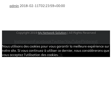
admin
2018-02-11T02:23:59+00:00
Copyright 2019
My Network Solution
| All Rights Reserved
Instagram
Facebook
Twitter
YouTube
Pinterest
Nous utilisons des cookies pour vous garantir la meilleure expérience sur
notre site. Si vous continuez à utiliser ce dernier, nous considérerons que
vous acceptez l'utilisation des cookies.
Ok