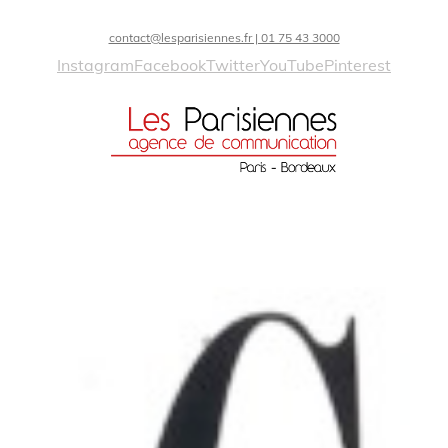
contact@lesparisiennes.fr | 01 75 43 3000
Instagram
Facebook
Twitter
YouTube
Pinterest