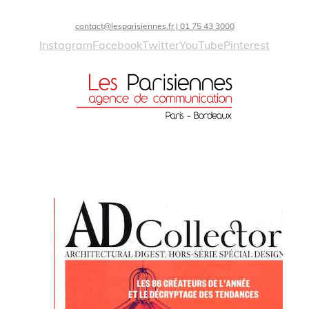
contact@lesparisiennes.fr | 01 75 43 3000
Instagram
Facebook
Twitter
YouTube
Pinterest