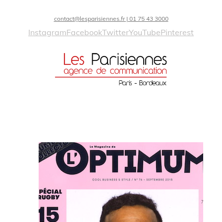
contact@lesparisiennes.fr | 01 75 43 3000
Instagram
Facebook
Twitter
YouTube
Pinterest