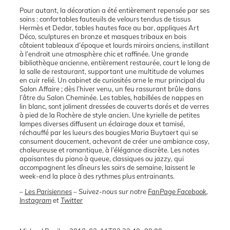
Pour autant, la décoration a été entièrement repensée par ses
soins : confortables fauteuils de velours tendus de tissus
Hermès et Dedar, tables hautes face au bar, appliques Art
Déco, sculptures en bronze et masques tribaux en bois
côtoient tableaux d’époque et lourds miroirs anciens, instillant
à l’endroit une atmosphère chic et raffinée. Une grande
bibliothèque ancienne, entièrement restaurée, court le long de
la salle de restaurant, supportant une multitude de volumes
en cuir relié. Un cabinet de curiosités orne le mur principal du
Salon Affaire ; dès l’hiver venu, un feu rassurant brûle dans
l’âtre du Salon Cheminée. Les tables, habillées de nappes en
lin blanc, sont joliment dressées de couverts dorés et de verres
à pied de la Rochère de style ancien. Une kyrielle de petites
lampes diverses diffusent un éclairage doux et tamisé,
réchauffé par les lueurs des bougies Maria Buytaert qui se
consument doucement, achevant de créer une ambiance cosy,
chaleureuse et romantique, à l’élégance discrète. Les notes
apaisantes du piano à queue, classiques ou jazzy, qui
accompagnent les dîneurs les soirs de semaine, laissent le
week-end la place à des rythmes plus entrainants.
–
Les Parisiennes
– Suivez-nous sur notre
FanPage Facebook
,
Instagram
et
Twitter