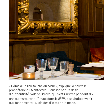
« L’âme d’un lieu touche au cœur », explique la nouvelle
propriétaire du Monteverdi. Poussée par un désir
d’authenticité, Valérie Balard, qui s’est illustrée pendant dix
ème
ans au restaurant L’Envue dans le 8
, a souhaité revenir
aux fondamentaux, loin des diktats de la mode.