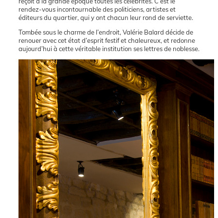
reçoit à la grande époque toutes les célébrités. C’est le
rendez-vous incontournable des politiciens, artistes et
éditeurs du quartier, qui y ont chacun leur rond de serviette.
Tombée sous le charme de l’endroit, Valérie Balard décide de
renouer avec cet état d’esprit festif et chaleureux, et redonne
aujourd’hui à cette véritable institution ses lettres de noblesse.