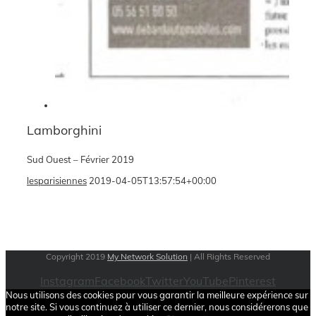
Lamborghini
Sud Ouest – Février 2019
lesparisiennes
2019-04-05T13:57:54+00:00
Copyright 2019
My Network Solution
| All Rights Reserved
Instagram
Facebook
Twitter
YouTube
Pinterest
Nous utilisons des cookies pour vous garantir la meilleure expérience sur
notre site. Si vous continuez à utiliser ce dernier, nous considérerons que