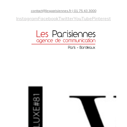
contact@lesparisiennes.fr | 01 75 43 3000
Instagram
Facebook
Twitter
YouTube
Pinterest