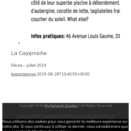
La Co(o)rniche
Elle.be – Juillet 2019
lesparisiennes
2019-08-28T10:40:55+00:00
Copyright 2019
My Network Solution
| All Rights Reserved
Instagram
Facebook
Twitter
YouTube
Pinterest
Nous utilisons des cookies pour vous garantir la meilleure expérience sur
notre site. Si vous continuez à utiliser ce dernier, nous considérerons que