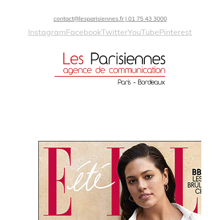
contact@lesparisiennes.fr | 01 75 43 3000
Instagram
Facebook
Twitter
YouTube
Pinterest