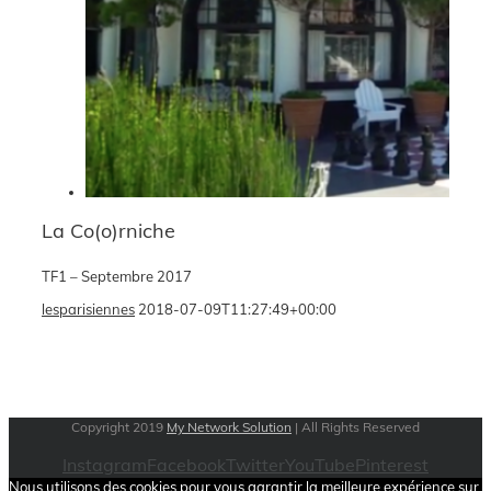
La Co(o)rniche
TF1 – Septembre 2017
lesparisiennes
2018-07-09T11:27:49+00:00
Copyright 2019
My Network Solution
| All Rights Reserved
Instagram
Facebook
Twitter
YouTube
Pinterest
Nous utilisons des cookies pour vous garantir la meilleure expérience sur