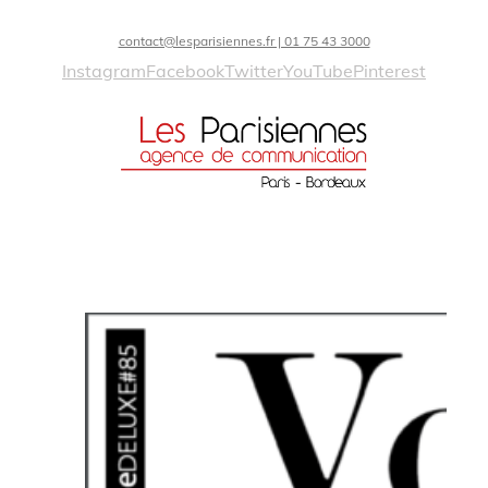
contact@lesparisiennes.fr | 01 75 43 3000
Instagram
Facebook
Twitter
YouTube
Pinterest