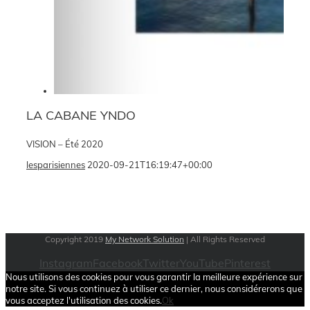
LA CABANE YNDO
VISION – Été 2020
lesparisiennes
2020-09-21T16:19:47+00:00
Copyright 2019
My Network Solution
| All Rights Reserved
Instagram
Facebook
Twitter
YouTube
Pinterest
Nous utilisons des cookies pour vous garantir la meilleure expérience sur
notre site. Si vous continuez à utiliser ce dernier, nous considérerons que
vous acceptez l'utilisation des cookies.
Ok