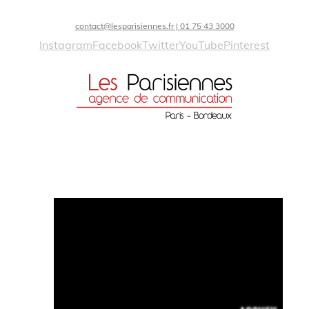
contact@lesparisiennes.fr | 01 75 43 3000
Instagram
Facebook
Twitter
YouTube
Pinterest