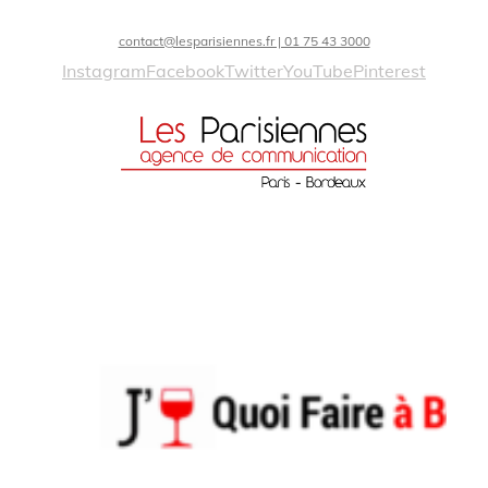
contact@lesparisiennes.fr | 01 75 43 3000
Instagram
Facebook
Twitter
YouTube
Pinterest