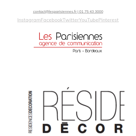
contact@lesparisiennes.fr | 01 75 43 3000
Instagram
Facebook
Twitter
YouTube
Pinterest