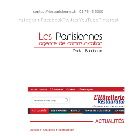
contact@lesparisiennes.fr | 01 75 43 3000
Instagram
Facebook
Twitter
YouTube
Pinterest