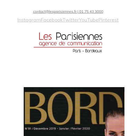
contact@lesparisiennes.fr | 01 75 43 3000
Instagram
Facebook
Twitter
YouTube
Pinterest