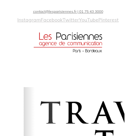
contact@lesparisiennes.fr | 01 75 43 3000
Instagram
Facebook
Twitter
YouTube
Pinterest