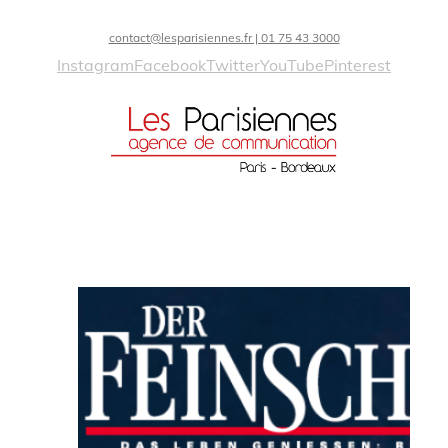
contact@lesparisiennes.fr | 01 75 43 3000
Instagram
Facebook
Twitter
YouTube
Pinterest