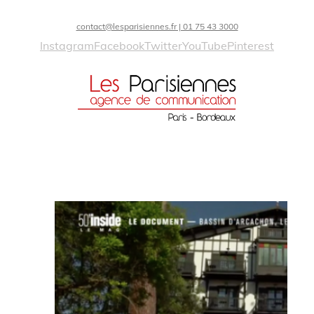
contact@lesparisiennes.fr | 01 75 43 3000
Instagram
Facebook
Twitter
YouTube
Pinterest