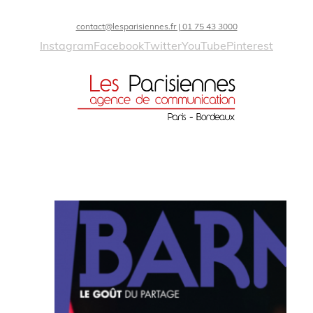
contact@lesparisiennes.fr | 01 75 43 3000
Instagram
Facebook
Twitter
YouTube
Pinterest