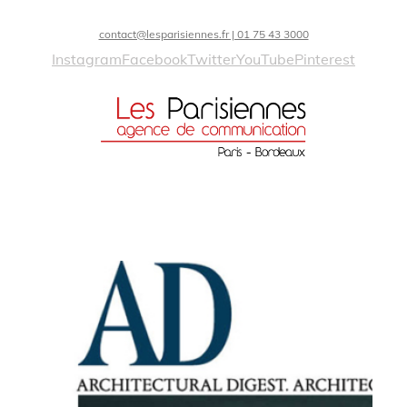
contact@lesparisiennes.fr | 01 75 43 3000
Instagram
Facebook
Twitter
YouTube
Pinterest