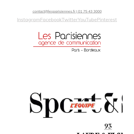
contact@lesparisiennes.fr | 01 75 43 3000
Instagram
Facebook
Twitter
YouTube
Pinterest