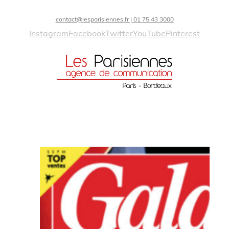
contact@lesparisiennes.fr | 01 75 43 3000
Instagram
Facebook
Twitter
YouTube
Pinterest