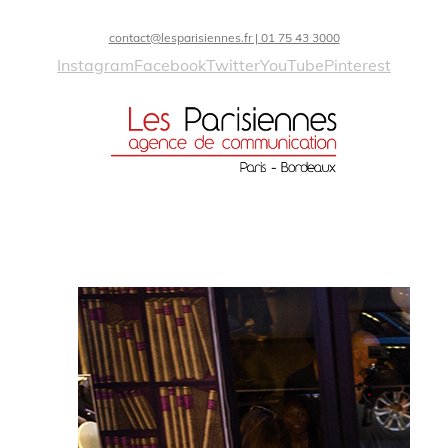
contact@lesparisiennes.fr | 01 75 43 3000
Instagram
Facebook
Twitter
YouTube
Pinterest