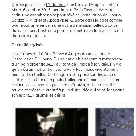
Que se passe-t-il ?
L’Éclaireur
, Rue Boissy d’Anglas, a été ce
Mardi 6 octobre 2015, pendant la Paris Fashion Week un
écrin, une chambre noire pour révéler l’installation de
Liborio
Capizzi
: « A brief of Apocalypse »… Boite dans la boite comme
pour nous amener vers une autre dimension, celle du corps
dans l’espace, l’instant a permis de mettre en lumière le talent
du créateur italien.
Curiosité stylisée
Les vitrines du 10 Rue Boissy d’Anglas donne le ton de
l’installation
Di Liborio
. Du noir et du blanc sont la métaphore
d’un bain argentique… Pourtant de l’image à la vidéo, il n’y a
qu’un écran mettant en scène Polly Fey, muse vivante mais
pourtant virtuelle… Cette figure est reprise sur des bustes
coutures à la tête d’ampoule. L’allégorie en mode « on » et en
version « off » montre que Liborio Capizzi, auteur de cette
œuvre et créateur-créatif à plus d’une idée qui scintillent dans
son esprit… Il allume les désirs