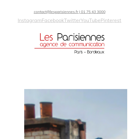
contact@lesparisiennes.fr | 01 75 43 3000
Instagram
Facebook
Twitter
YouTube
Pinterest