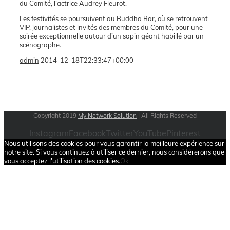
du Comité, l’actrice Audrey Fleurot.
Les festivités se poursuivent au Buddha Bar, où se retrouvent
VIP, journalistes et invités des membres du Comité, pour une
soirée exceptionnelle autour d’un sapin géant habillé par un
scénographe.
admin
2014-12-18T22:33:47+00:00
Copyright 2019
My Network Solution
| All Rights Reserved
Instagram
Facebook
Twitter
YouTube
Pinterest
Nous utilisons des cookies pour vous garantir la meilleure expérience sur
notre site. Si vous continuez à utiliser ce dernier, nous considérerons que
vous acceptez l'utilisation des cookies.
Ok