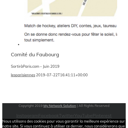
Comité du Faubourg
SortiràParis.com – Juin 2019
lesparisiennes
2019-07-22T16:41:11+00:00
Copyright 2019
My Network Solution
| All Rights Reserved
Instagram
Facebook
Twitter
YouTube
Pinterest
Nous utilisons des cookies pour vous garantir la meilleure expérience sur
notre site. Si vous continuez à utiliser ce dernier, nous considérerons que