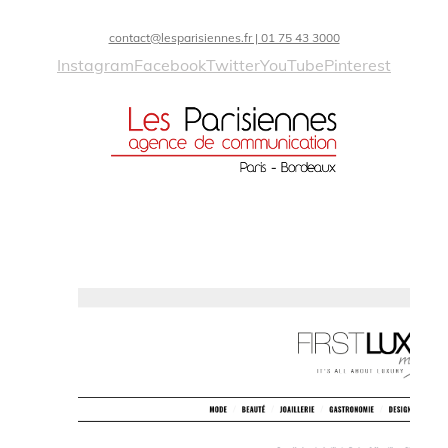
contact@lesparisiennes.fr | 01 75 43 3000
Instagram
Facebook
Twitter
YouTube
Pinterest