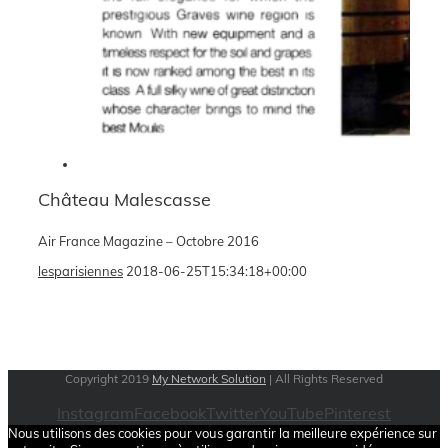
Château Malescasse
Air France Magazine – Octobre 2016
lesparisiennes
2018-06-25T15:34:18+00:00
Copyright 2019
My Network Solution
| All Rights Reserved
Instagram
Facebook
Twitter
YouTube
Pinterest
Nous utilisons des cookies pour vous garantir la meilleure expérience sur