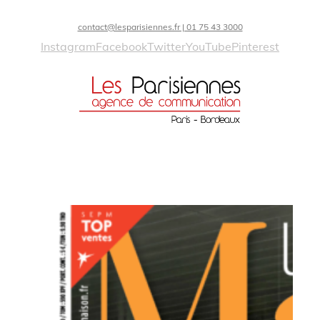
contact@lesparisiennes.fr | 01 75 43 3000
Instagram
Facebook
Twitter
YouTube
Pinterest